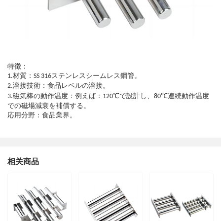
特徴：
材質：
ステンレスシームレス鋼管。
1.
SS 316
溶接技術：食品レベルの溶接。
2.
磁気棒の動作温度：例えば：
℃で設計し、
℃連続動作温度
3.
120
80
での磁場減衰を補償する。
応用分野：食品業界。
相关商品