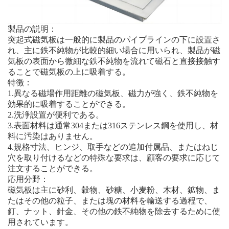
製品の説明：
突起式磁気板は一般的に製品のパイプラインの下に設置さ
れ、主に鉄不純物が比較的細い場合に用いられ、製品が磁
気板の表面から微細な鉄不純物を流れて磁石と直接接触す
ることで磁気板の上に吸着する。
特徴：
1.異なる磁場作用距離の磁気板、磁力が強く、鉄不純物を
効果的に吸着することができる。
2.洗浄設置が便利である。
3.表面材料は通常304または316ステンレス鋼を使用し、材
料に汚染はありません。
4.規格寸法、ヒンジ、取手などの追加付属品、またはねじ
穴を取り付けるなどの特殊な要求は、顧客の要求に応じて
注文することができる。
応用分野：
磁気板は主に砂利、穀物、砂糖、小麦粉、木材、鉱物、ま
たはその他の粒子、または塊の材料を輸送する過程で、
釘、ナット、針金、その他の鉄不純物を除去するために使
用されています。